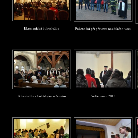
Ekumenická bohoslužba
Požehnání při převzetí hasičského vozu
Bohoslužba s kněžským svěcením
Velikonoce 2013