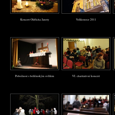
Koncert Oldřicha Janoty
Velikonoce 2011
Pobožnost s betlémským světlem
VI. charitativní koncert