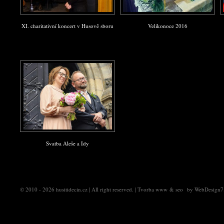
XI. charitativní koncert v Husově sboru
Velikonoce 2016
Svatba Aleše a Idy
© 2010 - 2026
husitidecin.cz
| All right reserved. |
Tvorba www
&
seo
by
WebDesign7