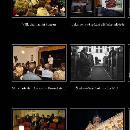
VIII. charitativní koncert
1. ekumenické setkání děčínské mládeže
VII. charitativní koncert v Husově sboru
Štedrovečerní bohoslužba 2011