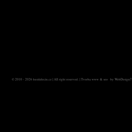
© 2010 - 2026
husitidecin.cz
| All right reserved. |
Tvorba www
&
seo
by
WebDesign7