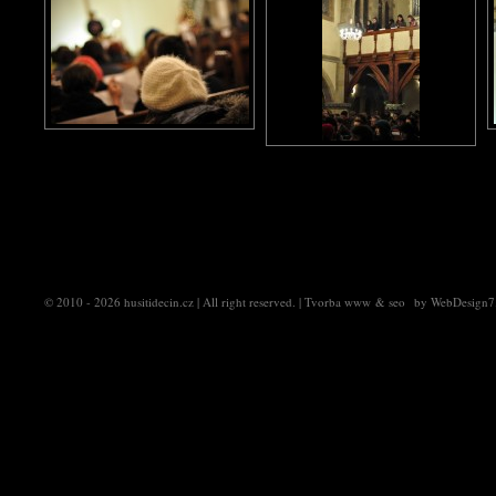
© 2010 - 2026
husitidecin.cz
| All right reserved. |
Tvorba www
&
seo
by
WebDesign7