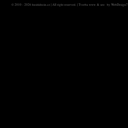
© 2010 - 2026
husitidecin.cz
| All right reserved. |
Tvorba www
&
seo
by
WebDesign7