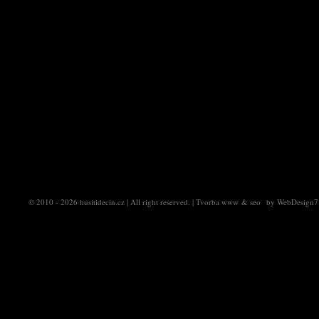
© 2010 - 2026
husitidecin.cz
| All right reserved. |
Tvorba www
&
seo
by
WebDesign7